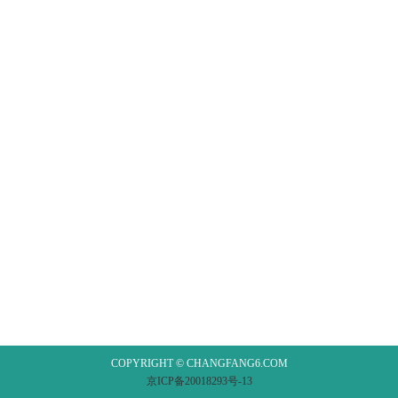
COPYRIGHT © CHANGFANG6.COM
京ICP备20018293号-13