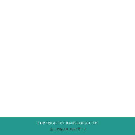
COPYRIGHT © CHANGFANG6.COM
京ICP备20018293号-13